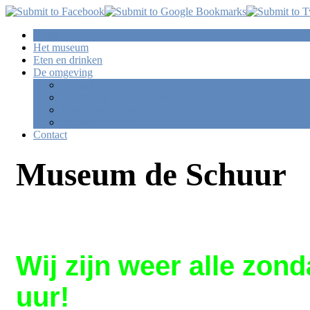
Home
Het museum
Eten en drinken
De omgeving
Kasteel
De kerk en het kerkplein
Wandelen en fietsen
De Barbierpolder
Contact
Museum de Schuur
Wij zijn weer alle zon
uur!